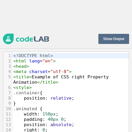
Show Output
1
<!DOCTYPE html>
2
<
html
lang
=
"en"
>
3
<
head
>
4
<
meta
charset
=
"utf-8"
>
5
<
title
>
Example of CSS right Property 
Animation
</
title
>
6
<
style
>
7
.container
{
8
position
: 
relative
;
9
}
10
.animated
 {
11
width
: 
150px
;
12
padding
: 
40px
0
;
13
position
: 
absolute
;
14
right
: 
0
;