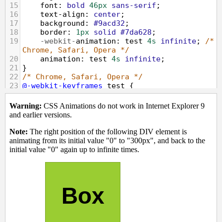
15
font
: 
bold
46px
sans-serif
;
16
text-align
: 
center
;
17
background
: 
#9acd32
;
18
border
: 
1px
solid
#7da628
;
19
-webkit-
animation
: 
test
4s
infinite
; 
/* 
Chrome, Safari, Opera */
20
animation
: 
test
4s
infinite
;
21
}
22
/* Chrome, Safari, Opera */
23
@-webkit-keyframes
test
 {
24
50%
 {
right
: 
300px
;}
25
}
26
/* Standard syntax */
27
@keyframes
test
 {
28
50%
 {
right
: 
300px
;}
29
}
30
</
style
>
31
</
head
>
32
<
body
>