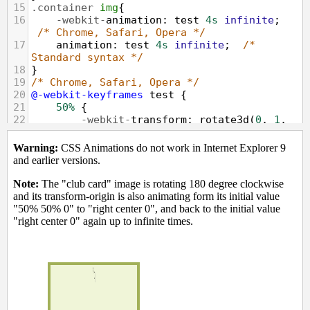
15
.container
img
{
16
-webkit-
animation
: 
test
4s
infinite
; 
/* Chrome, Safari, Opera */
17
animation
: 
test
4s
infinite
;  
/* 
Standard syntax */
18
}
19
/* Chrome, Safari, Opera */
20
@-webkit-keyframes
test
 {
21
50%
 {
22
-webkit-
transform
: 
rotate3d
(
0
, 
1
, 
0
, 
-180deg
); 
/* Chrome, Safari, Opera */
23
-webkit-
transform-origin
: 
right
center
0
;    
24
    }
25
}
26
/* Standard syntax */
27
@keyframes
test
 {
28
50%
 {
29
transform
: 
rotate3d
(
0
, 
1
, 
0
, 
-180deg
); 
/* Standard syntax */
30
transform-origin
: 
right
center
0
;
31
    }