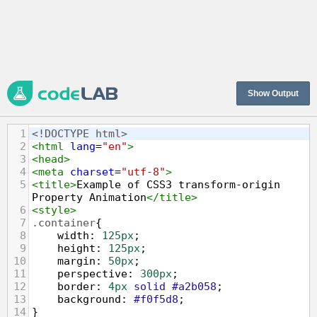
Show Output
1
<!DOCTYPE html>
2
<
html
lang
=
"en"
>
3
<
head
>
4
<
meta
charset
=
"utf-8"
>
5
<
title
>
Example of CSS3 transform-origin 
Property Animation
</
title
>
6
<
style
>
7
.container
{
8
width
: 
125px
;
9
height
: 
125px
;
10
margin
: 
50px
;
11
perspective
: 
300px
;
12
border
: 
4px
solid
#a2b058
;
13
background
: 
#f0f5d8
;
14
}